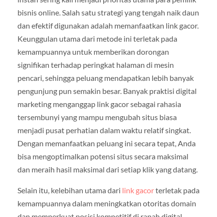
bisnis online. Salah satu strategi yang tengah naik daun
dan efektif digunakan adalah memanfaatkan link gacor.
Keunggulan utama dari metode ini terletak pada
kemampuannya untuk memberikan dorongan
signifikan terhadap peringkat halaman di mesin
pencari, sehingga peluang mendapatkan lebih banyak
pengunjung pun semakin besar. Banyak praktisi digital
marketing menganggap link gacor sebagai rahasia
tersembunyi yang mampu mengubah situs biasa
menjadi pusat perhatian dalam waktu relatif singkat.
Dengan memanfaatkan peluang ini secara tepat, Anda
bisa mengoptimalkan potensi situs secara maksimal
dan meraih hasil maksimal dari setiap klik yang datang.
Selain itu, kelebihan utama dari
link gacor
terletak pada
kemampuannya dalam meningkatkan otoritas domain
dan memperkuat posisi kompetitif di ranah digital.