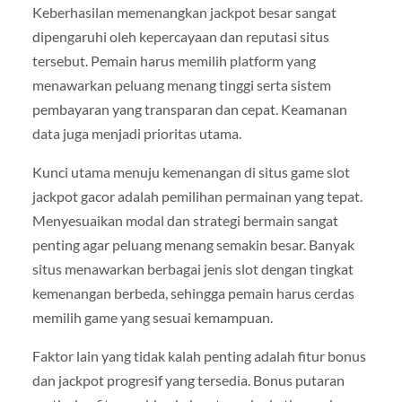
Keberhasilan memenangkan jackpot besar sangat
dipengaruhi oleh kepercayaan dan reputasi situs
tersebut. Pemain harus memilih platform yang
menawarkan peluang menang tinggi serta sistem
pembayaran yang transparan dan cepat. Keamanan
data juga menjadi prioritas utama.
Kunci utama menuju kemenangan di situs game slot
jackpot gacor adalah pemilihan permainan yang tepat.
Menyesuaikan modal dan strategi bermain sangat
penting agar peluang menang semakin besar. Banyak
situs menawarkan berbagai jenis slot dengan tingkat
kemenangan berbeda, sehingga pemain harus cerdas
memilih game yang sesuai kemampuan.
Faktor lain yang tidak kalah penting adalah fitur bonus
dan jackpot progresif yang tersedia. Bonus putaran