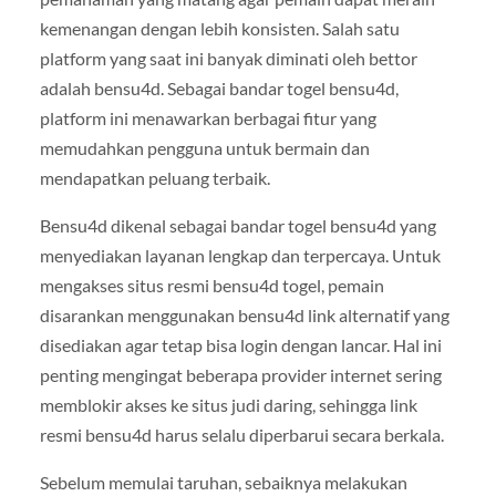
kemenangan dengan lebih konsisten. Salah satu
platform yang saat ini banyak diminati oleh bettor
adalah bensu4d. Sebagai bandar togel bensu4d,
platform ini menawarkan berbagai fitur yang
memudahkan pengguna untuk bermain dan
mendapatkan peluang terbaik.
Bensu4d dikenal sebagai bandar togel bensu4d yang
menyediakan layanan lengkap dan terpercaya. Untuk
mengakses situs resmi bensu4d togel, pemain
disarankan menggunakan bensu4d link alternatif yang
disediakan agar tetap bisa login dengan lancar. Hal ini
penting mengingat beberapa provider internet sering
memblokir akses ke situs judi daring, sehingga link
resmi bensu4d harus selalu diperbarui secara berkala.
Sebelum memulai taruhan, sebaiknya melakukan