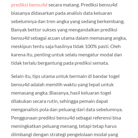
prediksi bensu4d
secara matang. Prediksi bensu4d
biasanya didasarkan pada analisis data keluaran
sebelumnya dan tren angka yang sedang berkembang.
Banyak bettor sukses yang mengandalkan prediksi
bensu4d sebagai acuan utama dalam memasang angka,
meskipun tentu saja hasilnya tidak 100% pasti. Oleh
karena itu, penting untuk selalu mengatur modal dan
tidak terlalu bergantung pada prediksi semata.
Selain itu, tips utama untuk bermain di bandar togel
bensu4d adalah memilih waktu yang tepat untuk
memasang angka. Biasanya, hasil keluaran togel
dilakukan secara rutin, sehingga pemain dapat
menganalisis pola dan peluang dari data sebelumnya.
Penggunaan prediksi bensu4d sebagai referensi bisa
meningkatkan peluang menang, tetapi tetap harus
diimbangi dengan strategi pengelolaan modal yang