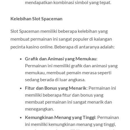
mendapatkan kombinasi simbol yang tepat.
Kelebihan Slot Spaceman
Slot Spaceman memiliki beberapa kelebihan yang
membuat permainan ini sangat populer di kalangan
pecinta kasino online. Beberapa di antaranya adalah:
Grafik dan Animasi yang Memukau
:
Permainan ini memiliki grafik dan animasi yang
memukau, membuat pemain merasa seperti
sedang berada di luar angkasa.
Fitur dan Bonus yang Menarik
: Permainan ini
memiliki beberapa fitur dan bonus yang
membuat permainan ini sangat menarik dan
menegangkan.
Kemungkinan Menang yang Tinggi
: Permainan
ini memiliki kemungkinan menang yang tinggi,