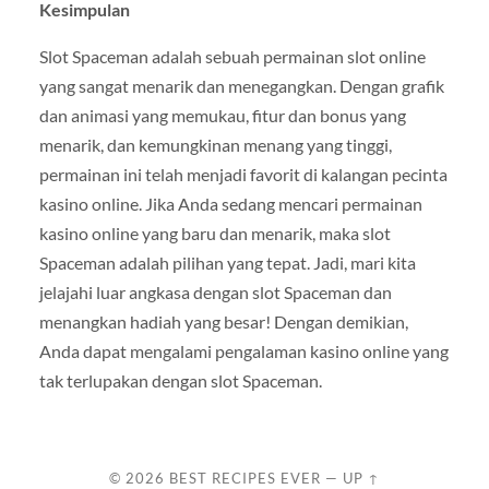
Kesimpulan
Slot Spaceman adalah sebuah permainan slot online
yang sangat menarik dan menegangkan. Dengan grafik
dan animasi yang memukau, fitur dan bonus yang
menarik, dan kemungkinan menang yang tinggi,
permainan ini telah menjadi favorit di kalangan pecinta
kasino online. Jika Anda sedang mencari permainan
kasino online yang baru dan menarik, maka slot
Spaceman adalah pilihan yang tepat. Jadi, mari kita
jelajahi luar angkasa dengan slot Spaceman dan
menangkan hadiah yang besar! Dengan demikian,
Anda dapat mengalami pengalaman kasino online yang
tak terlupakan dengan slot Spaceman.
© 2026
BEST RECIPES EVER
—
UP ↑