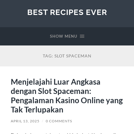
BEST RECIPES EVER
SHOW MENU
TAG:
SLOT SPACEMAN
Menjelajahi Luar Angkasa
dengan Slot Spaceman:
Pengalaman Kasino Online yang
Tak Terlupakan
APRIL 13, 2025
/
0 COMMENTS