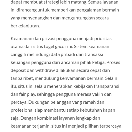
dapat membuat strategi lebih matang. Semua layanan
ini dirancang untuk memberikan pengalaman bermain
yang menyenangkan dan menguntungkan secara
berkelanjutan.
Keamanan dan privasi pengguna menjadi prioritas
utama dari situs togel gacor ini. Sistem keamanan
canggih melindungi data pribadi dan transaksi
keuangan pengguna dari ancaman pihak ketiga. Proses
deposit dan withdraw dilakukan secara cepat dan
tanpa ribet, mendukung kenyamanan bermain. Selain
itu, situs ini selalu menerapkan kebijakan transparansi
dan fair play, sehingga pengguna merasa yakin dan
percaya. Dukungan pelanggan yang ramah dan
profesional siap membantu setiap kebutuhan kapan
saja. Dengan kombinasi layanan lengkap dan
keamanan terjamin, situs ini menjadi pilihan terpercaya