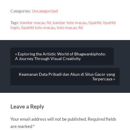
Categories:
Uncategorized
Tags:
bandar macau 4d
,
bandar toto macau
,
lipat4d
,
lipat4d
login
,
lipat4d toto macau
,
toto macau 4d
« Exploring the Artistic World of Bhagwankiphoto:
A Journey Through Visual Creativity
Keamanan Data Pribadi dan Akun di Situs Gacor yang
Terpercaya »
Leave a Reply
Your email address will not be published.
Required fields
are marked
*