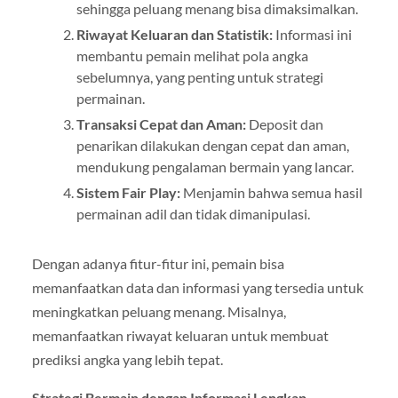
sehingga peluang menang bisa dimaksimalkan.
Riwayat Keluaran dan Statistik:
Informasi ini
membantu pemain melihat pola angka
sebelumnya, yang penting untuk strategi
permainan.
Transaksi Cepat dan Aman:
Deposit dan
penarikan dilakukan dengan cepat dan aman,
mendukung pengalaman bermain yang lancar.
Sistem Fair Play:
Menjamin bahwa semua hasil
permainan adil dan tidak dimanipulasi.
Dengan adanya fitur-fitur ini, pemain bisa
memanfaatkan data dan informasi yang tersedia untuk
meningkatkan peluang menang. Misalnya,
memanfaatkan riwayat keluaran untuk membuat
prediksi angka yang lebih tepat.
Strategi Bermain dengan Informasi Lengkap