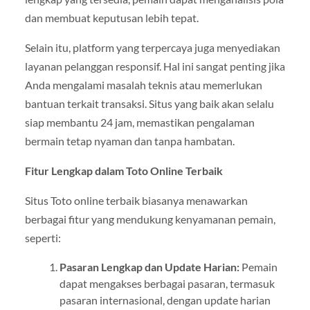
dan membuat keputusan lebih tepat.
Selain itu, platform yang terpercaya juga menyediakan
layanan pelanggan responsif. Hal ini sangat penting jika
Anda mengalami masalah teknis atau memerlukan
bantuan terkait transaksi. Situs yang baik akan selalu
siap membantu 24 jam, memastikan pengalaman
bermain tetap nyaman dan tanpa hambatan.
Fitur Lengkap dalam Toto Online Terbaik
Situs Toto online terbaik biasanya menawarkan
berbagai fitur yang mendukung kenyamanan pemain,
seperti:
Pasaran Lengkap dan Update Harian:
Pemain
dapat mengakses berbagai pasaran, termasuk
pasaran internasional, dengan update harian